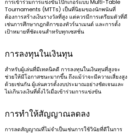
การเข้าร่วมการแข่งขันโป๊กเกอร์แบบ Multi-Table
Tournaments (MTTs) เป็นที่นิยมของนักพนันที่
ต้องการสร้างเงินรางวัลที่สูง แต่ควรมีการเตรียมตัวที่ดี
เช่นการศึกษากฎกติกาของทัวร์นาเมนต์ และการตั้ง
เป้าหมายที่ชัดเจนสำหรับทุกเซสชั่น
การลงทุนในเงินทุน
สำหรับผู้เล่นที่มีเทคนิคดี การลงทุนในเงินทุนที่สูงจะ
ช่วยให้มีโอกาสชนะมากขึ้น ถึงแม้ว่าจะมีความเสี่ยงสูง
ด้วยเช่นกัน ผู้เล่นควรตั้งงบประมาณอย่างชัดเจนและ
ไม่เกินวงเงินที่ตั้งไว้เมื่อเข้าร่วมการแข่งขัน
การทำให้สัญญาณลดลง
การลดสัญญาณที่ไม่จำเป็นเช่นการใช้วินัยที่ดีในการ