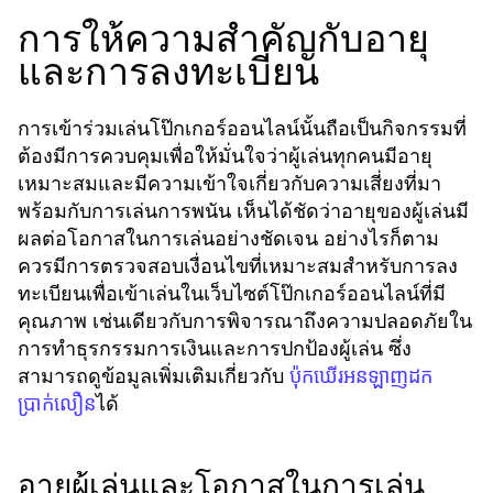
การให้ความสำคัญกับอายุ
และการลงทะเบียน
การเข้าร่วมเล่นโป๊กเกอร์ออนไลน์นั้นถือเป็นกิจกรรมที่
ต้องมีการควบคุมเพื่อให้มั่นใจว่าผู้เล่นทุกคนมีอายุ
เหมาะสมและมีความเข้าใจเกี่ยวกับความเสี่ยงที่มา
พร้อมกับการเล่นการพนัน เห็นได้ชัดว่าอายุของผู้เล่นมี
ผลต่อโอกาสในการเล่นอย่างชัดเจน อย่างไรก็ตาม
ควรมีการตรวจสอบเงื่อนไขที่เหมาะสมสำหรับการลง
ทะเบียนเพื่อเข้าเล่นในเว็บไซต์โป๊กเกอร์ออนไลน์ที่มี
คุณภาพ เช่นเดียวกับการพิจารณาถึงความปลอดภัยใน
การทำธุรกรรมการเงินและการปกป้องผู้เล่น ซึ่ง
สามารถดูข้อมูลเพิ่มเติมเกี่ยวกับ
ប៉ុកឃើរអនឡាញដក
ได้
ប្រាក់លឿន
อายุผู้เล่นและโอกาสในการเล่น