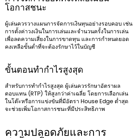
โอกาสชนะ
ผู้เล่นควรวางแผนการจัดการเงินทุนอย่างรอบคอบ เช่น
การตั้งค่าวงเงินในการเล่นและจำนวนครั้งในการเล่น
เพื่อลดความเสี่ยงในการขาดทุน และการกำหนดยอด
คงเหลือขั้นต่ำที่จะต้องรักษาไว้ในบัญชี
ขั้นตอนทำกำไรสูงสุด
สำหรับการทำกำไรสูงสุด ผู้เล่นควรรักษาอัตราผล
ตอบแทน (RTP) ให้สูงกว่าค่าเฉลี่ย โดยการเลือกเล่น
ในโต๊ะหรือการแข่งขันที่มีอัตรา House Edge ต่ำสุด
จะช่วยเพิ่มโอกาสการชนะที่มีประสิทธิภาพ
ความปลอดภัยและการ