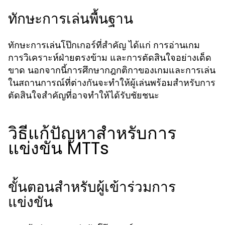
ทักษะการเล่นพื้นฐาน
ทักษะการเล่นโป๊กเกอร์ที่สำคัญ ได้แก่ การอ่านเกม
การวิเคราะห์ฝ่ายตรงข้าม และการตัดสินใจอย่างเด็ด
ขาด นอกจากนี้การศึกษากฎกติกาของเกมและการเล่น
ในสถานการณ์ที่ต่างกันจะทำให้ผู้เล่นพร้อมสำหรับการ
ตัดสินใจสำคัญที่อาจทำให้ได้รับชัยชนะ
วิธีแก้ปัญหาสำหรับการ
แข่งขัน MTTs
ขั้นตอนสำหรับผู้เข้าร่วมการ
แข่งขัน