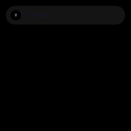
Yemektarifci
Y