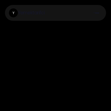
Yemektarifci
Y