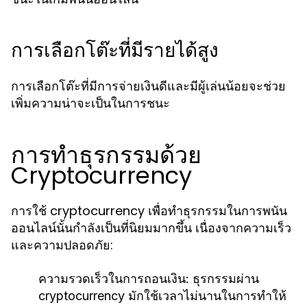
การเลือกโต๊ะที่มีรายได้สูง
การเลือกโต๊ะที่มีการจ่ายเงินดีและมีผู้เล่นน้อยจะช่วย
เพิ่มความน่าจะเป็นในการชนะ
การทำธุรกรรมด้วย
Cryptocurrency
การใช้ cryptocurrency เพื่อทำธุรกรรมในการพนัน
ออนไลน์นั้นกำลังเป็นที่นิยมมากขึ้น เนื่องจากความเร็ว
และความปลอดภัย:
ความรวดเร็วในการถอนเงิน: ธุรกรรมผ่าน
cryptocurrency มักใช้เวลาไม่นานในการทำให้