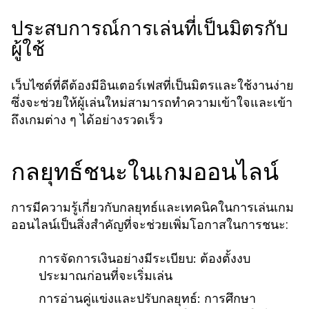
ประสบการณ์การเล่นที่เป็นมิตรกับ
ผู้ใช้
เว็บไซต์ที่ดีต้องมีอินเตอร์เฟสที่เป็นมิตรและใช้งานง่าย
ซึ่งจะช่วยให้ผู้เล่นใหม่สามารถทำความเข้าใจและเข้า
ถึงเกมต่าง ๆ ได้อย่างรวดเร็ว
กลยุทธ์ชนะในเกมออนไลน์
การมีความรู้เกี่ยวกับกลยุทธ์และเทคนิคในการเล่นเกม
ออนไลน์เป็นสิ่งสำคัญที่จะช่วยเพิ่มโอกาสในการชนะ:
การจัดการเงินอย่างมีระเบียบ: ต้องตั้งงบ
ประมาณก่อนที่จะเริ่มเล่น
การอ่านคู่แข่งและปรับกลยุทธ์: การศึกษา