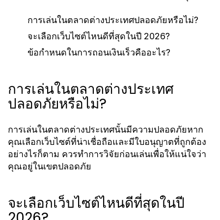
การเล่นในตลาดต่างประเทศปลอดภัยหรือไม่?
จะเลือกเว็บไซต์ไหนดีที่สุดในปี 2026?
ข้อกำหนดในการถอนเงินเร็วคืออะไร?
การเล่นในตลาดต่างประเทศ
ปลอดภัยหรือไม่?
การเล่นในตลาดต่างประเทศนั้นมีความปลอดภัยหาก
คุณเลือกเว็บไซต์ที่น่าเชื่อถือและมีใบอนุญาตที่ถูกต้อง
อย่างไรก็ตาม ควรทำการวิจัยก่อนเล่นเพื่อให้แน่ใจว่า
คุณอยู่ในเขตปลอดภัย
จะเลือกเว็บไซต์ไหนดีที่สุดในปี
2026?