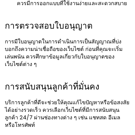
ควรมีการออกแบบที่ใช้งานง่ายและสะดวกสบาย
การตรวจสอบใบอนุญาต
การมีใบอนุญาตในการดำเนินการเป็นสัญญาณที่บ่ง
บอกถึงความน่าเชื่อถือของเว็บไซต์ ก่อนที่คุณจะเริ่ม
เล่นพนัน ควรศึกษาข้อมูลเกี่ยวกับใบอนุญาตของ
เว็บไซต์ต่าง ๆ
การสนับสนุนลูกค้าที่มั่นคง
บริการลูกค้าที่ดีจะช่วยให้คุณแก้ไขปัญหาหรือข้อสงสัย
ได้อย่างรวดเร็ว ควรเลือกเว็บไซต์ที่มีการสนับสนุน
ลูกค้า 24/7 ผ่านช่องทางต่าง ๆ เช่น แชทสด อีเมล
หรือโทรศัพท์