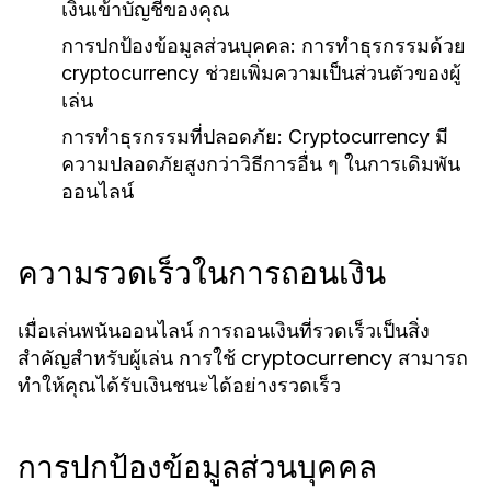
เงินเข้าบัญชีของคุณ
การปกป้องข้อมูลส่วนบุคคล: การทำธุรกรรมด้วย
cryptocurrency ช่วยเพิ่มความเป็นส่วนตัวของผู้
เล่น
การทำธุรกรรมที่ปลอดภัย: Cryptocurrency มี
ความปลอดภัยสูงกว่าวิธีการอื่น ๆ ในการเดิมพัน
ออนไลน์
ความรวดเร็วในการถอนเงิน
เมื่อเล่นพนันออนไลน์ การถอนเงินที่รวดเร็วเป็นสิ่ง
สำคัญสำหรับผู้เล่น การใช้ cryptocurrency สามารถ
ทำให้คุณได้รับเงินชนะได้อย่างรวดเร็ว
การปกป้องข้อมูลส่วนบุคคล