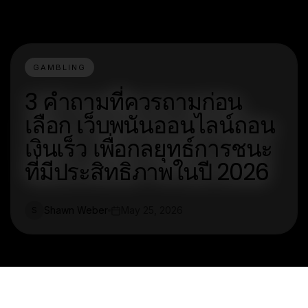
GAMBLING
3 คำถามที่ควรถามก่อน
เลือก เว็บพนันออนไลน์ถอน
เงินเร็ว เพื่อกลยุทธ์การชนะ
ที่มีประสิทธิภาพในปี 2026
Shawn Weber
May 25, 2026
S