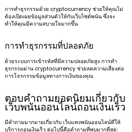
การทำธุรกรรมด้วย cryptocurrency ช่วยให้คุณไม่
ต้องเปิดเผยข้อมูลส่วนตัวให้กับเว็บไซต์พนัน ซึ่งจะ
ทำให้คุณมีความสบายใจมากขึ้น
การทำธุรกรรมที่ปลอดภัย
ด้วยระบบการเข้ารหัสที่มีความปลอดภัยสูง การทำ
ธุรกรรมผ่าน cryptocurrency ช่วยลดความเสี่ยงต่อ
การโจรกรรมข้อมูลทางการเงินของคุณ
ตอบคำถามยอดนิยมเกี่ยวกับ
เว็บพนันออนไลน์ถอนเงินเร็ว
มีคำถามมากมายเกี่ยวกับ เว็บแทงพนันออนไลน์ที่ให้
บริการถอนเงินเร็ว ต่อไปนี้คือคำถามที่พบมากที่สุด: