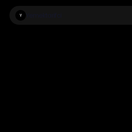
Yemektarifci
Y