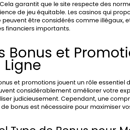
. Cela garantit que le site respecte des norm
ience de jeu équitable. Les casinos qui prop
 peuvent être considérés comme illégaux, et 
es financiers importants.
s Bonus et Promot
 Ligne
onus et promotions jouent un rôle essentiel da
euvent considérablement améliorer votre ex
tiliser judicieusement. Cependant, une comp
 de bonus est nécessaire pour maximiser vos