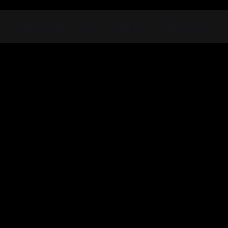
Home Page
News
About Us
Contact us