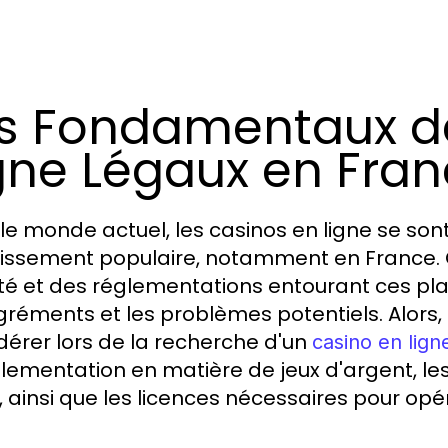
s Fondamentaux d
gne Légaux en Fra
le monde actuel, les casinos en ligne se s
tissement populaire, notamment en France.
ité et des réglementations entourant ces pla
réments et les problèmes potentiels. Alors, 
dérer lors de la recherche d'un
casino en lign
glementation en matière de jeux d'argent, les
e, ainsi que les licences nécessaires pour opé