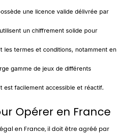
possède une licence valide délivrée par
tilisent un chiffrement solide pour
t les termes et conditions, notamment en
arge gamme de jeux de différents
 est facilement accessible et réactif.
our Opérer en France
gal en France, il doit être agréé par