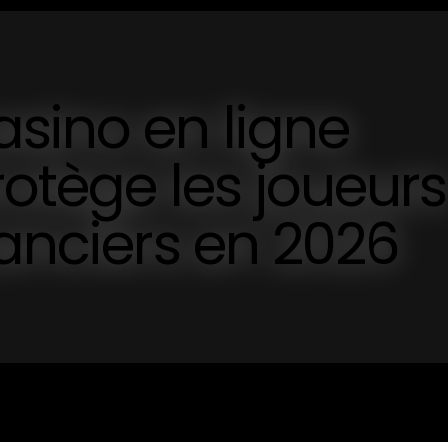
sino en ligne
rotège les joueurs
nanciers en 2026