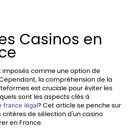
es Casinos en
nce
ont imposés comme une option de
 Cependant, la compréhension de la
teformes est cruciale pour éviter les
quels sont les aspects clés à
? Cet article se penche sur
e france légal
 critères de sélection d'un casino
rer en France.