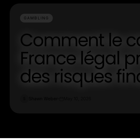
GAMBLING
Comment le ca
France légal p
des risques fi
Shawn Weber
May 10, 2026
S