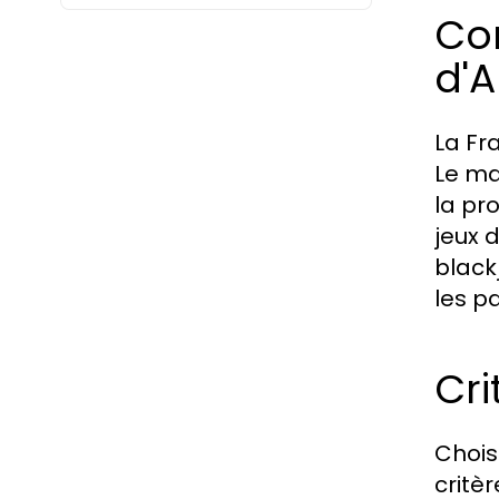
Co
d'A
La Fr
Le ma
la pr
jeux 
black
les pa
Cri
Choisi
critè