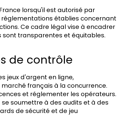
rance lorsqu'il est autorisé par
es réglementations établies concernant
actions. Ce cadre légal vise à encadrer
s sont transparentes et équitables.
s de contrôle
es jeux d'argent en ligne,
le marché français à la concurrence.
icences et réglementer les opérateurs.
 se soumettre à des audits et à des
ards de sécurité et de jeu