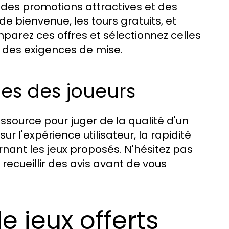
nt des promotions attractives et des
de bienvenue, les tours gratuits, et
mparez ces offres et sélectionnez celles
 des exigences de mise.
ges des joueurs
ssource pour juger de la qualité d'un
ur l'expérience utilisateur, la rapidité
rnant les jeux proposés. N'hésitez pas
 recueillir des avis avant de vous
e jeux offerts