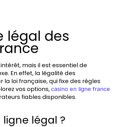
 légal des
France
ntérêt, mais il est essentiel de
. En effet, la légalité des
la loi française, qui fixe des règles
lorez vos options,
casino en ligne france
rateurs fiables disponibles.
 ligne légal ?