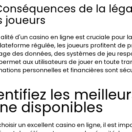
Conséquences de la légali
 joueurs
alité d'un casino en ligne est cruciale pour l
lateforme régulée, les joueurs profitent de p
age des données, des systèmes de jeu respon
permet aux utilisateurs de jouer en toute tran
mations personnelles et financières sont sécu
entifiez les meilleu
gne disponibles
hoisir un excellent casino en ligne, il est imp