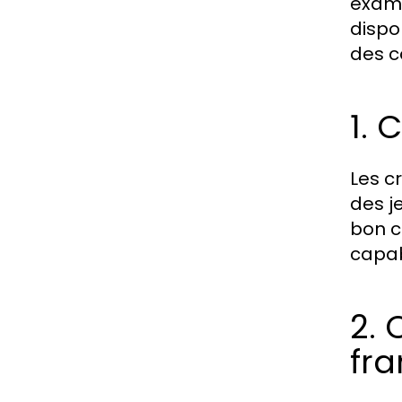
exami
dispo
des c
1. 
Les c
des j
bon c
capab
2. 
fra