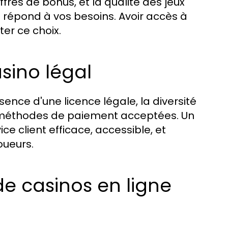
res de bonus, et la qualité des jeux
i répond à vos besoins. Avoir accès à
er ce choix.
asino légal
sence d'une licence légale, la diversité
les méthodes de paiement acceptées. Un
ce client efficace, accessible, et
oueurs.
e casinos en ligne