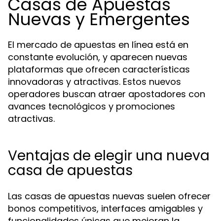
Casas de Apuestas
Nuevas y Emergentes
El mercado de apuestas en línea está en
constante evolución, y aparecen nuevas
plataformas que ofrecen características
innovadoras y atractivas. Estos nuevos
operadores buscan atraer apostadores con
avances tecnológicos y promociones
atractivas.
Ventajas de elegir una nueva
casa de apuestas
Las casas de apuestas nuevas suelen ofrecer
bonos competitivos, interfaces amigables y
funcionalidades únicas que mejoran la