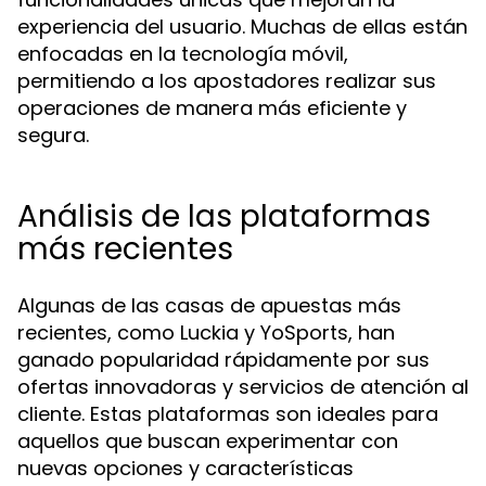
experiencia del usuario. Muchas de ellas están
enfocadas en la tecnología móvil,
permitiendo a los apostadores realizar sus
operaciones de manera más eficiente y
segura.
Análisis de las plataformas
más recientes
Algunas de las casas de apuestas más
recientes, como Luckia y YoSports, han
ganado popularidad rápidamente por sus
ofertas innovadoras y servicios de atención al
cliente. Estas plataformas son ideales para
aquellos que buscan experimentar con
nuevas opciones y características