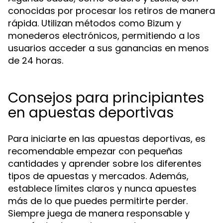
conocidas por procesar los retiros de manera
rápida. Utilizan métodos como Bizum y
monederos electrónicos, permitiendo a los
usuarios acceder a sus ganancias en menos
de 24 horas.
Consejos para principiantes
en apuestas deportivas
Para iniciarte en las apuestas deportivas, es
recomendable empezar con pequeñas
cantidades y aprender sobre los diferentes
tipos de apuestas y mercados. Además,
establece límites claros y nunca apuestes
más de lo que puedes permitirte perder.
Siempre juega de manera responsable y