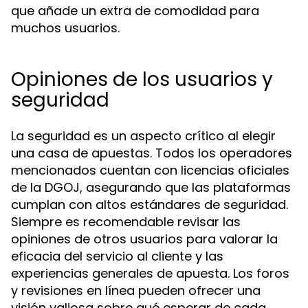
que añade un extra de comodidad para
muchos usuarios.
Opiniones de los usuarios y
seguridad
La seguridad es un aspecto crítico al elegir
una casa de apuestas. Todos los operadores
mencionados cuentan con licencias oficiales
de la DGOJ, asegurando que las plataformas
cumplan con altos estándares de seguridad.
Siempre es recomendable revisar las
opiniones de otros usuarios para valorar la
eficacia del servicio al cliente y las
experiencias generales de apuesta. Los foros
y revisiones en línea pueden ofrecer una
visión valiosa sobre qué esperar de cada