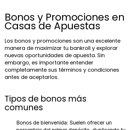
Bonos y Promociones en
Casas de Apuestas
Los bonos y promociones son una excelente
manera de maximizar tu bankroll y explorar
nuevas oportunidades de apuesta. Sin
embargo, es importante entender
completamente sus términos y condiciones
antes de aceptarlos.
Tipos de bonos más
comunes
Bonos de bienvenida:
Suelen ofrecer un
porcentaje del primer depósito, duplicando tu