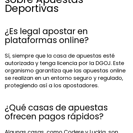
Deportivas
¿Es legal apostar en
plataformas online?
Sí, siempre que la casa de apuestas esté
autorizada y tenga licencia por la DGOJ. Este
organismo garantiza que las apuestas online
se realizan en un entorno seguro y regulado,
protegiendo así a los apostadores.
¿Qué casas de apuestas
ofrecen pagos rápidos?
Algunas casas, como Codere y Luckia, son