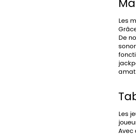
Mac
Les m
Grâce
De no
sonor
fonct
jackp
amate
Tab
Les j
joueu
Avec 