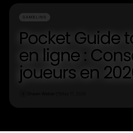
GAMBLING
Pocket Guide 
en ligne : Cons
joueurs en 202
Shawn Weber
May 17, 2026
S