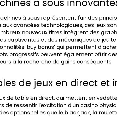
hines à sous innovantes
achines à sous représentent l'un des princip
 aux avancées technologiques, ces jeux sont
mbreux nouveaux titres intègrent des grap
es captivantes et des mécaniques de jeu tel
ionnalités 'buy bonus' qui permettent d'ache
ots progressifs peuvent également offrir des 
urs à la recherche de gains conséquents.
les de jeux en direct et 
eux de table en direct, qui mettent en vedett
rs de ressentir l'excitation d'un casino physiq
des options telles que le blackjack, la roulet