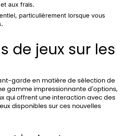
et aux frais.
entiel, particulièrement lorsque vous
.
s de jeux sur les
vant-garde en matière de sélection de
 une gamme impressionnante d'options,
 qui offrent une interaction avec des
jeux disponibles sur ces nouvelles