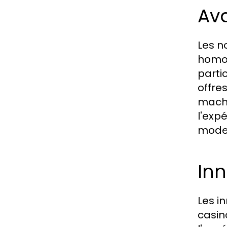
Av
Les n
homol
parti
offre
machi
l'exp
moder
Inn
Les i
casin