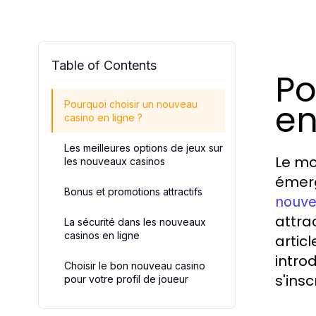
Table of Contents
Po
en
Pourquoi choisir un nouveau
casino en ligne ?
Les meilleures options de jeux sur
Le mo
les nouveaux casinos
émerg
Bonus et promotions attractifs
nouve
attra
La sécurité dans les nouveaux
casinos en ligne
artic
intro
Choisir le bon nouveau casino
s'insc
pour votre profil de joueur