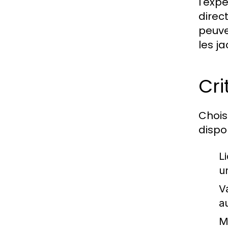
l'exp
direc
peuve
les j
Cri
Chois
dispon
L
u
V
a
M