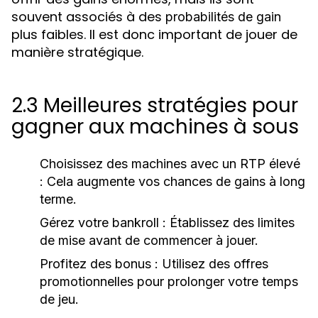
souvent associés à des
probabilités de gain
plus faibles. Il est donc important de jouer de
manière stratégique.
2.3 Meilleures stratégies pour
gagner aux machines à sous
Choisissez des machines avec un RTP élevé
:
Cela augmente vos chances de gains à long
terme.
Gérez votre bankroll :
Établissez des limites
de mise avant de commencer à jouer.
Profitez des bonus :
Utilisez des offres
promotionnelles pour prolonger votre temps
de jeu.