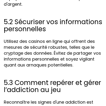
d'argent.
5.2 Sécuriser vos informations
personnelles
Utilisez des casinos en ligne qui offrent des
mesures de sécurité robustes, telles que le
cryptage des données. Évitez de partager vos
informations personnelles et soyez vigilant
quant aux arnaques potentielles.
5.3 Comment repérer et gérer
l’addiction au jeu
Reconnaître les signes d'une addiction est