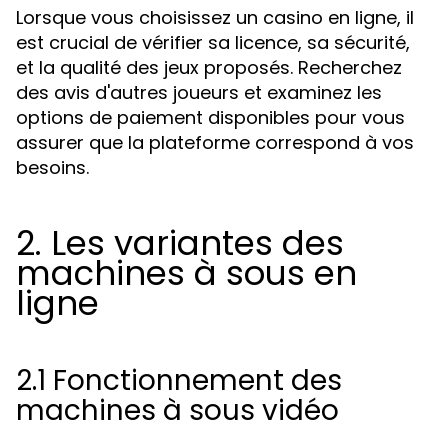
Lorsque vous choisissez un casino en ligne, il
est crucial de vérifier sa licence, sa sécurité,
et la qualité des jeux proposés. Recherchez
des avis d'autres joueurs et examinez les
options de paiement disponibles pour vous
assurer que la plateforme correspond à vos
besoins.
2. Les variantes des
machines à sous en
ligne
2.1 Fonctionnement des
machines à sous vidéo