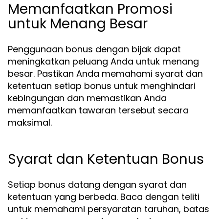
Memanfaatkan Promosi
untuk Menang Besar
Penggunaan bonus dengan bijak dapat
meningkatkan peluang Anda untuk menang
besar. Pastikan Anda memahami syarat dan
ketentuan setiap bonus untuk menghindari
kebingungan dan memastikan Anda
memanfaatkan tawaran tersebut secara
maksimal.
Syarat dan Ketentuan Bonus
Setiap bonus datang dengan syarat dan
ketentuan yang berbeda. Baca dengan teliti
untuk memahami persyaratan taruhan, batas