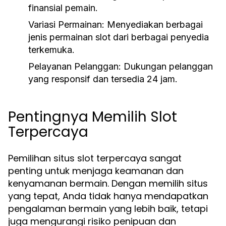
finansial pemain.
Variasi Permainan:
Menyediakan berbagai
jenis permainan slot dari berbagai penyedia
terkemuka.
Pelayanan Pelanggan:
Dukungan pelanggan
yang responsif dan tersedia 24 jam.
Pentingnya Memilih Slot
Terpercaya
Pemilihan situs slot terpercaya sangat
penting untuk menjaga keamanan dan
kenyamanan bermain. Dengan memilih situs
yang tepat, Anda tidak hanya mendapatkan
pengalaman bermain yang lebih baik, tetapi
juga mengurangi risiko penipuan dan