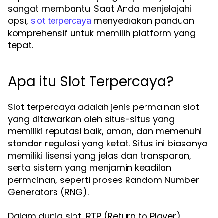
sangat membantu. Saat Anda menjelajahi
opsi,
menyediakan panduan
slot terpercaya
komprehensif untuk memilih platform yang
tepat.
Apa itu Slot Terpercaya?
Slot terpercaya adalah jenis permainan slot
yang ditawarkan oleh situs-situs yang
memiliki reputasi baik, aman, dan memenuhi
standar regulasi yang ketat. Situs ini biasanya
memiliki lisensi yang jelas dan transparan,
serta sistem yang menjamin keadilan
permainan, seperti proses Random Number
Generators (RNG).
Dalam dunia slot, RTP (Return to Player)