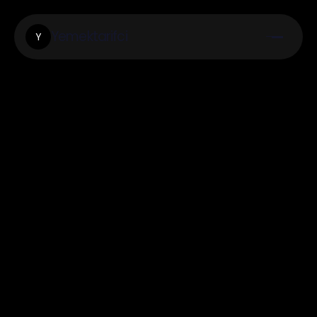
Yemektarifci
Y