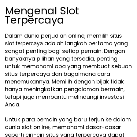
Mengenal Slot
Terpercaya
Dalam dunia perjudian online, memilih
situs
adalah langkah pertama yang
slot terpercaya
sangat penting bagi setiap pemain. Dengan
banyaknya pilihan yang tersedia, penting
untuk memahami apa yang membuat sebuah
situs terpercaya dan bagaimana cara
menemukannya. Memilih dengan bijak tidak
hanya meningkatkan pengalaman bermain,
tetapi juga membantu melindungi investasi
Anda.
Untuk para pemain yang baru terjun ke dalam
dunia slot online, memahami dasar-dasar
seperti ciri-ciri situs yang terpercaya dapat