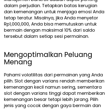
dalam perjudian. Tetapkan batas kerugian
dan kemenangan untuk menjaga emosi Anda
tetap teratur. Misalnya, jika Anda menyetor
Rp1,000,000, Anda bisa memutuskan untuk
bermain dengan maksimal 10% dari saldo
tersebut dalam setiap sesi permainan.
Mengoptimalkan Peluang
Menang
Pahami volatilitas dari permainan yang Anda
pilih. Slot dengan varians rendah memberikan
kemenangan kecil namun sering, sementara
slot dengan varians tinggi dapat memberikan
kemenangan besar tetapi lebih jarang. Pilih
jenis yang cocok dengan gaya bermain dan