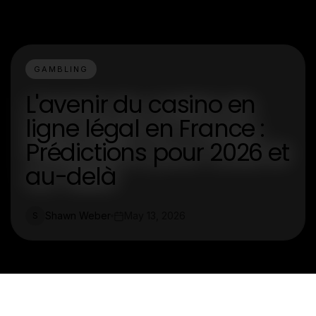
GAMBLING
L'avenir du casino en
ligne légal en France :
Prédictions pour 2026 et
au-delà
Shawn Weber
May 13, 2026
S