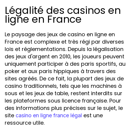
Légalité des casinos en
ligne en France
Le paysage des jeux de casino en ligne en
France est complexe et très régi par diverses
lois et réglementations. Depuis la légalisation
des jeux d'argent en 2010, les joueurs peuvent
uniquement participer à des paris sportifs, au
poker et aux paris hippiques à travers des
sites agréés. De ce fait, la plupart des jeux de
casino traditionnels, tels que les machines à
sous et les jeux de table, restent interdits sur
les plateformes sous licence française. Pour
des informations plus précises sur le sujet, le
site
est une
casino en ligne france légal
ressource utile.