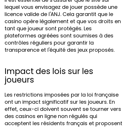
lequel vous envisagez de jouer possède une
licence valide de l'ANJ. Cela garantit que le
casino opère légalement et que vos droits en
tant que joueur sont protégés. Les
plateformes agréées sont soumises à des
contrôles réguliers pour garantir la
transparence et l'équité des jeux proposés.
Impact des lois sur les
joueurs
Les restrictions imposées par la loi française
ont un impact significatif sur les joueurs. En
effet, ceux-ci doivent souvent se tourner vers
des casinos en ligne non régulés qui
acceptent les résidents français et proposent