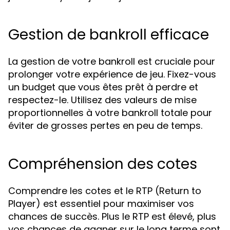
Gestion de bankroll efficace
La gestion de votre bankroll est cruciale pour
prolonger votre expérience de jeu. Fixez-vous
un budget que vous êtes prêt à perdre et
respectez-le. Utilisez des valeurs de mise
proportionnelles à votre bankroll totale pour
éviter de grosses pertes en peu de temps.
Compréhension des cotes
Comprendre les cotes et le RTP (Return to
Player) est essentiel pour maximiser vos
chances de succès. Plus le RTP est élevé, plus
vos chances de gagner sur le long terme sont