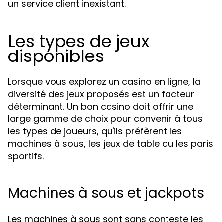
un service client inexistant.
Les types de jeux
disponibles
Lorsque vous explorez un casino en ligne, la
diversité des jeux proposés est un facteur
déterminant. Un bon casino doit offrir une
large gamme de choix pour convenir à tous
les types de joueurs, qu'ils préfèrent les
machines à sous, les jeux de table ou les paris
sportifs.
Machines à sous et jackpots
Les machines à sous sont sans conteste les