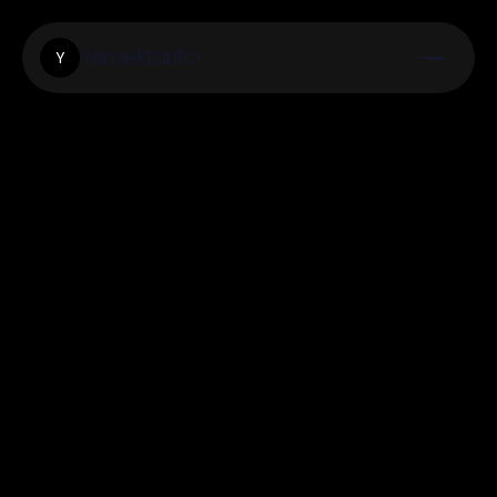
Yemektarifci
Y