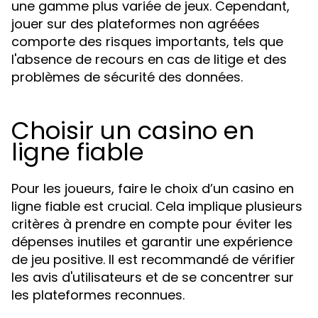
une gamme plus variée de jeux. Cependant,
jouer sur des plateformes non agréées
comporte des risques importants, tels que
l'absence de recours en cas de litige et des
problèmes de sécurité des données.
Choisir un casino en
ligne fiable
Pour les joueurs, faire le choix d’un casino en
ligne fiable est crucial. Cela implique plusieurs
critères à prendre en compte pour éviter les
dépenses inutiles et garantir une expérience
de jeu positive. Il est recommandé de vérifier
les avis d'utilisateurs et de se concentrer sur
les plateformes reconnues.