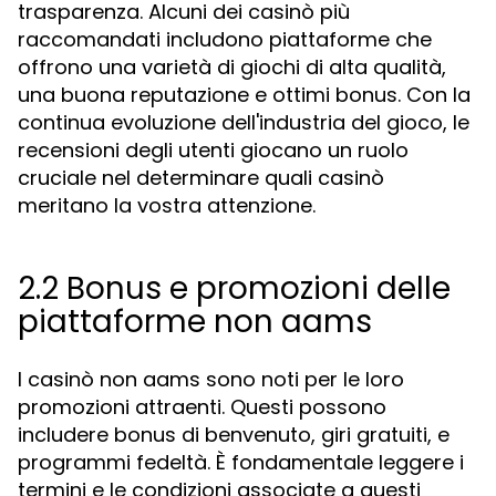
trasparenza. Alcuni dei casinò più
raccomandati includono piattaforme che
offrono una varietà di giochi di alta qualità,
una buona reputazione e ottimi bonus. Con la
continua evoluzione dell'industria del gioco, le
recensioni degli utenti giocano un ruolo
cruciale nel determinare quali casinò
meritano la vostra attenzione.
2.2 Bonus e promozioni delle
piattaforme non aams
I casinò non aams sono noti per le loro
promozioni attraenti. Questi possono
includere bonus di benvenuto, giri gratuiti, e
programmi fedeltà. È fondamentale leggere i
termini e le condizioni associate a questi