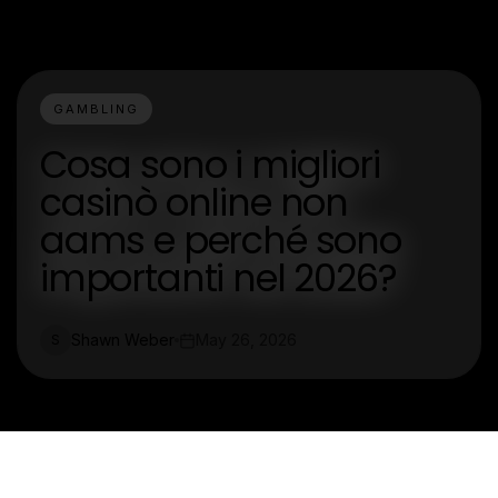
GAMBLING
Cosa sono i migliori
casinò online non
aams e perché sono
importanti nel 2026?
Shawn Weber
May 26, 2026
S