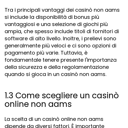
Tra i principali vantaggi dei casinò non aams
si include la disponibilità di bonus più
vantaggiosi e una selezione di giochi più
ampia, che spesso include titoli di fornitori di
software di alto livello. Inoltre, i prelievi sono
generalmente più veloci e ci sono opzioni di
pagamento più varie. Tuttavia, è
fondamentale tenere presente l'importanza
della sicurezza e della regolamentazione
quando si gioca in un casinò non aams.
1.3 Come scegliere un casinò
online non aams
La scelta di un casinò online non aams
dipende da diversi fattori. È importante