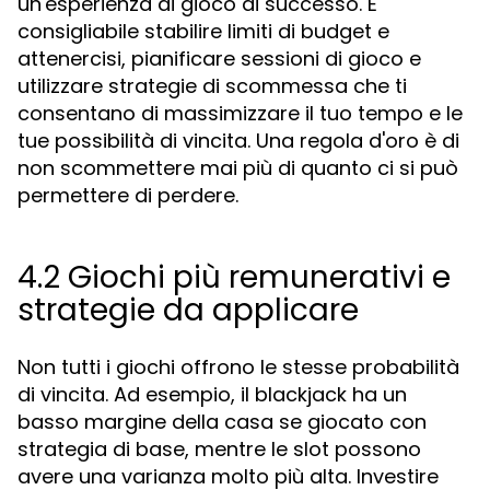
un'esperienza di gioco di successo. È
consigliabile stabilire limiti di budget e
attenercisi, pianificare sessioni di gioco e
utilizzare strategie di scommessa che ti
consentano di massimizzare il tuo tempo e le
tue possibilità di vincita. Una regola d'oro è di
non scommettere mai più di quanto ci si può
permettere di perdere.
4.2 Giochi più remunerativi e
strategie da applicare
Non tutti i giochi offrono le stesse probabilità
di vincita. Ad esempio, il blackjack ha un
basso margine della casa se giocato con
strategia di base, mentre le slot possono
avere una varianza molto più alta. Investire