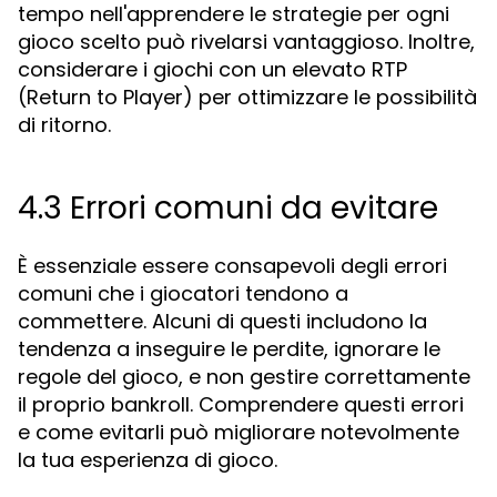
tempo nell'apprendere le strategie per ogni
gioco scelto può rivelarsi vantaggioso. Inoltre,
considerare i giochi con un elevato RTP
(Return to Player) per ottimizzare le possibilità
di ritorno.
4.3 Errori comuni da evitare
È essenziale essere consapevoli degli errori
comuni che i giocatori tendono a
commettere. Alcuni di questi includono la
tendenza a inseguire le perdite, ignorare le
regole del gioco, e non gestire correttamente
il proprio bankroll. Comprendere questi errori
e come evitarli può migliorare notevolmente
la tua esperienza di gioco.