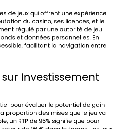
lles de jeux qui offrent une expérience
ation du casino, ses licences, et le
ûment régulé par une autorité de jeu
 fonds et données personnelles. En
ccessible, facilitant la navigation entre
r sur Investissement
tiel pour évaluer le potentiel de gain
 la proportion des mises que le jeu va
le, un RTP de 96% signifie que pour