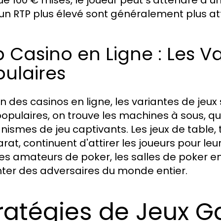
e 100 € misés, le joueur peut s'attendre à un
un RTP plus élevé sont généralement plus attr
 Casino en Ligne : Les V
ulaires
in des casinos en ligne, les variantes de jeu
populaires, on trouve les machines à sous, qu
ismes de jeu captivants. Les jeux de table, te
rat, continuent d'attirer les joueurs pour le
les amateurs de poker, les salles de poker en
nter des adversaires du monde entier.
ratégies de Jeux 