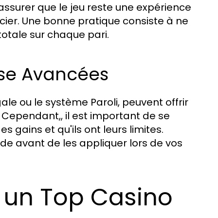
assurer que le jeu reste une expérience
cier. Une bonne pratique consiste à ne
totale sur chaque pari.
ise Avancées
e ou le système Paroli, peuvent offrir
 Cependant,, il est important de se
gains et qu'ils ont leurs limites.
 avant de les appliquer lors de vos
r un Top Casino