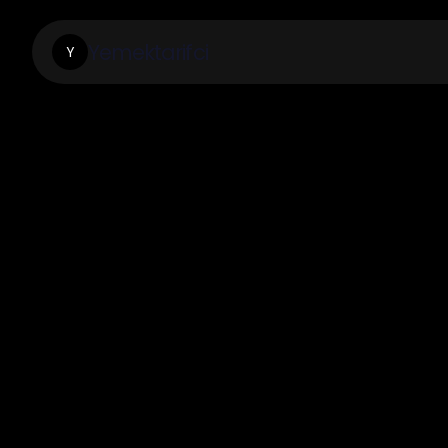
Yemektarifci
Y