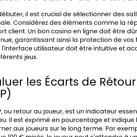
débuter, il est crucial de sélectionner des sa
ale. Considérez des éléments comme la réput
rt client. Un bon casino en ligne doit être d
nue, garantissant ainsi la protection de vos
 l'interface utilisateur doit être intuitive et a
fférents jeux.
luer les Écarts de Rétou
P)
, ou retour au joueur, est un indicateur essen
jeu. Il est exprimé en pourcentage et indique
rner aux joueurs sur le long terme. Par exemp