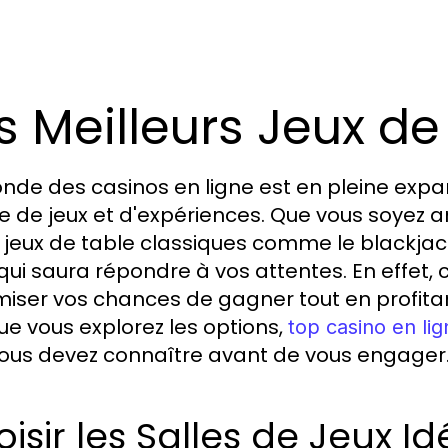
s Meilleurs Jeux d
nde des casinos en ligne est en pleine expan
te de jeux et d'expériences. Que vous soyez
 jeux de table classiques comme le blackjack e
 qui saura répondre à vos attentes. En effet, 
iser vos chances de gagner tout en profitan
ue vous explorez les options,
top casino en li
ous devez connaître avant de vous engager
isir les Salles de Jeux Id