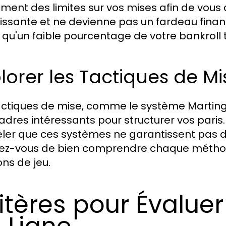
ment des limites sur vos mises afin de vous 
tissante et ne devienne pas un fardeau finan
 qu'un faible pourcentage de votre bankroll 
lorer les Tactiques de M
actiques de mise, comme le système Martingal
adres intéressants pour structurer vos paris.
ler que ces systèmes ne garantissent pas des 
ez-vous de bien comprendre chaque méthode
ons de jeu.
itères pour Évalue