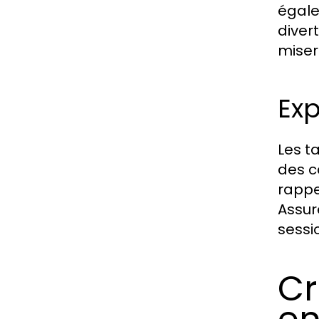
égale
diver
miser
Exp
Les t
des c
rappe
Assur
sessi
Cr