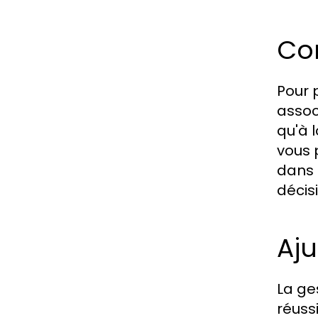
Com
Pour 
assoc
qu'à 
vous 
dans 
décis
Aju
La ge
réuss