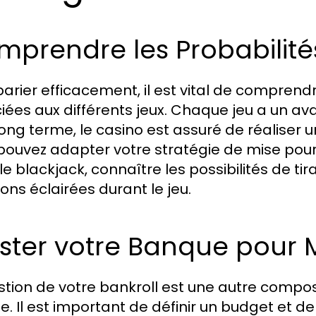
prendre les Probabilités
parier efficacement, il est vital de comprendr
iées aux différents jeux. Chaque jeu a un ava
long terme, le casino est assuré de réaliser u
pouvez adapter votre stratégie de mise pour t
le blackjack, connaître les possibilités de 
ions éclairées durant le jeu.
ster votre Banque pour 
stion de votre bankroll est une autre compos
ie. Il est important de définir un budget et d