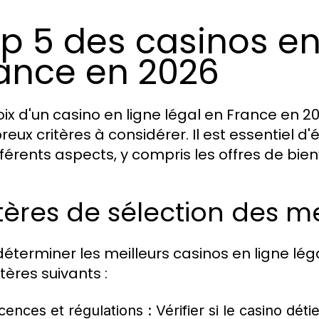
p 5 des casinos en
ance en 2026
oix d'un casino en ligne légal en France en 2
eux critères à considérer. Il est essentiel 
férents aspects, y compris les offres de bienve
tères de sélection des me
déterminer les meilleurs casinos en ligne lé
itères suivants :
icences et régulations :
Vérifier si le casino dét