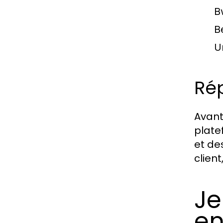
B
Be
U
Rép
Avant 
plate
et de
clien
Je
en