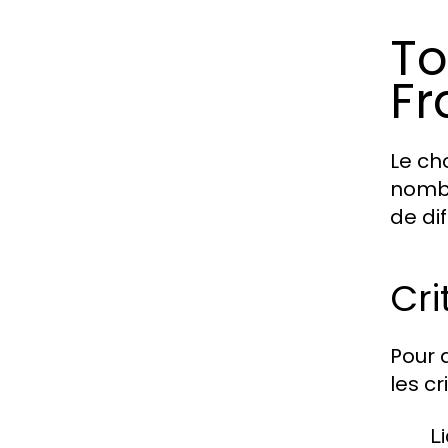
To
Fr
Le ch
nombr
de dif
Cri
Pour 
les cr
L