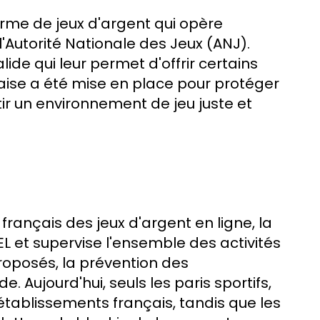
orme de jeux d'argent qui opère
'Autorité Nationale des Jeux (ANJ).
ide qui leur permet d'offrir certains
nçaise a été mise en place pour protéger
ir un environnement de jeu juste et
 français des jeux d'argent en ligne, la
EL et supervise l'ensemble des activités
proposés, la prévention des
. Aujourd'hui, seuls les paris sportifs,
 établissements français, tandis que les