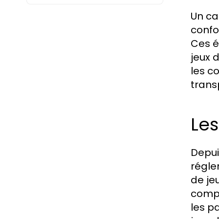
Un ca
confo
Ces é
jeux 
les c
trans
Les
Depuis
régle
de je
compor
les p