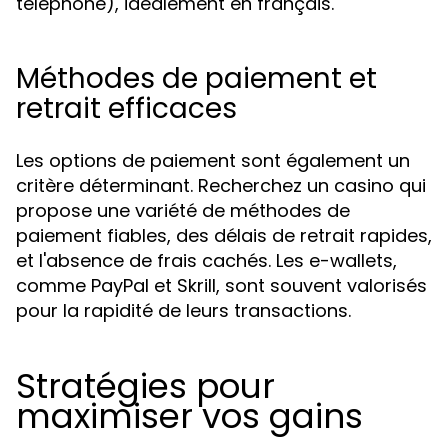
téléphone), idéalement en français.
Méthodes de paiement et
retrait efficaces
Les options de paiement sont également un
critère déterminant. Recherchez un casino qui
propose une variété de méthodes de
paiement fiables, des délais de retrait rapides,
et l'absence de frais cachés. Les e-wallets,
comme PayPal et Skrill, sont souvent valorisés
pour la rapidité de leurs transactions.
Stratégies pour
maximiser vos gains