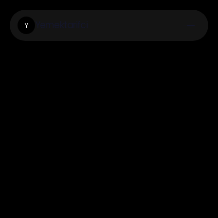
Yemektarifci
Y