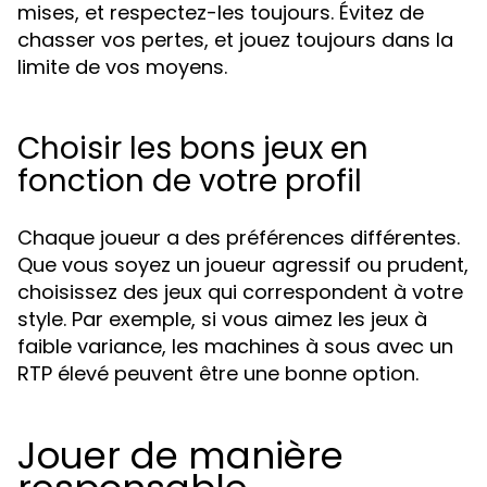
mises, et respectez-les toujours. Évitez de
chasser vos pertes, et jouez toujours dans la
limite de vos moyens.
Choisir les bons jeux en
fonction de votre profil
Chaque joueur a des préférences différentes.
Que vous soyez un joueur agressif ou prudent,
choisissez des jeux qui correspondent à votre
style. Par exemple, si vous aimez les jeux à
faible variance, les machines à sous avec un
RTP élevé peuvent être une bonne option.
Jouer de manière