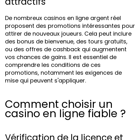
attractifs
De nombreux casinos en ligne argent réel
proposent des promotions intéressantes pour
attirer de nouveaux joueurs. Cela peut inclure
des bonus de bienvenue, des tours gratuits,
ou des offres de cashback qui augmentent
vos chances de gains. Il est essentiel de
comprendre les conditions de ces
promotions, notamment les exigences de
mise qui peuvent s'appliquer.
Comment choisir un
casino en ligne fiable ?
Vérification de la licence et