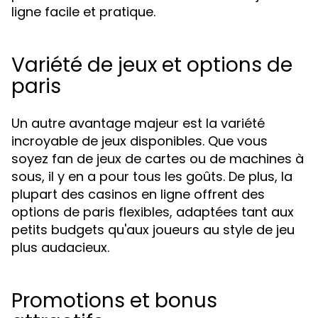
ligne facile et pratique.
Variété de jeux et options de
paris
Un autre avantage majeur est la variété
incroyable de jeux disponibles. Que vous
soyez fan de jeux de cartes ou de machines à
sous, il y en a pour tous les goûts. De plus, la
plupart des casinos en ligne offrent des
options de paris flexibles, adaptées tant aux
petits budgets qu'aux joueurs au style de jeu
plus audacieux.
Promotions et bonus