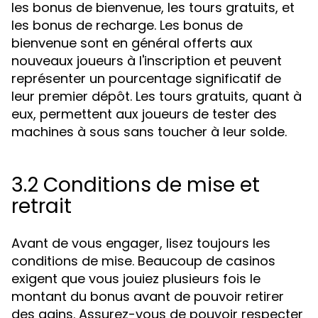
les bonus de bienvenue, les tours gratuits, et
les bonus de recharge. Les bonus de
bienvenue sont en général offerts aux
nouveaux joueurs à l'inscription et peuvent
représenter un pourcentage significatif de
leur premier dépôt. Les tours gratuits, quant à
eux, permettent aux joueurs de tester des
machines à sous sans toucher à leur solde.
3.2 Conditions de mise et
retrait
Avant de vous engager, lisez toujours les
conditions de mise. Beaucoup de casinos
exigent que vous jouiez plusieurs fois le
montant du bonus avant de pouvoir retirer
des gains. Assurez-vous de pouvoir respecter