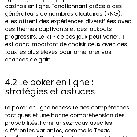
casinos en ligne. Fonctionnant grâce à des
générateurs de nombres aléatoires (RNG),
elles offrent des expériences diversifiées avec
des thèmes captivants et des jackpots
progressifs. Le RTP de ces jeux peut varier, il
est donc important de choisir ceux avec des
taux les plus élevés pour améliorer vos
chances de gain.
4.2 Le poker en ligne :
stratégies et astuces
Le poker en ligne nécessite des compétences
tactiques et une bonne compréhension des
probabilités. Familiarisez-vous avec les
différentes variantes, comme le Texas