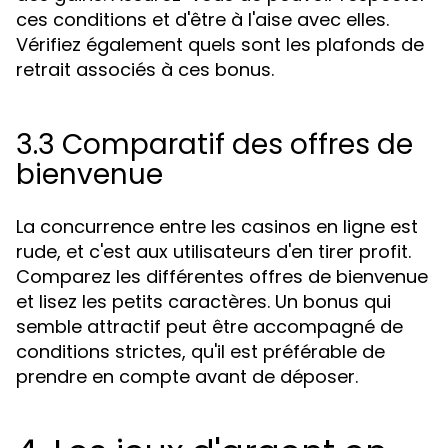
ces conditions et d'être à l'aise avec elles.
Vérifiez également quels sont les plafonds de
retrait associés à ces bonus.
3.3 Comparatif des offres de
bienvenue
La concurrence entre les casinos en ligne est
rude, et c'est aux utilisateurs d'en tirer profit.
Comparez les différentes offres de bienvenue
et lisez les petits caractères. Un bonus qui
semble attractif peut être accompagné de
conditions strictes, qu'il est préférable de
prendre en compte avant de déposer.