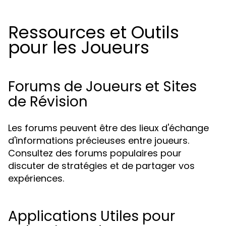
Ressources et Outils
pour les Joueurs
Forums de Joueurs et Sites
de Révision
Les forums peuvent être des lieux d'échange
d'informations précieuses entre joueurs.
Consultez des forums populaires pour
discuter de stratégies et de partager vos
expériences.
Applications Utiles pour