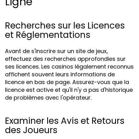
Ligne
Recherches sur les Licences
et Réglementations
Avant de s'inscrire sur un site de jeux,
effectuez des recherches approfondies sur
ses licences. Les casinos légalement reconnus
affichent souvent leurs informations de
licence en bas de page. Assurez-vous que la
licence est active et qu'il n'y a pas d'historique
de problèmes avec l'opérateur.
Examiner les Avis et Retours
des Joueurs