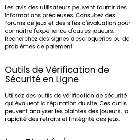
Les avis des utilisateurs peuvent fournir des
informations précieuses. Consultez des
forums de jeux et des sites d'évaluation pour
connaître l'expérience d'autres joueurs.
Recherchez des signes d'escroqueries ou de
problèmes de paiement.
Outils de Vérification de
Sécurité en Ligne
Utilisez des outils de vérification de sécurité
qui évaluent la réputation du site. Ces outils
peuvent analyser les plaintes des joueurs, la
rapidité des retraits et l'intégrité des jeux.