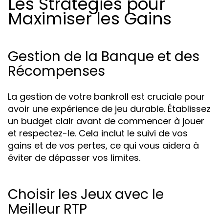
Les Stratégies pour
Maximiser les Gains
Gestion de la Banque et des
Récompenses
La gestion de votre bankroll est cruciale pour
avoir une expérience de jeu durable. Établissez
un budget clair avant de commencer à jouer
et respectez-le. Cela inclut le suivi de vos
gains et de vos pertes, ce qui vous aidera à
éviter de dépasser vos limites.
Choisir les Jeux avec le
Meilleur RTP