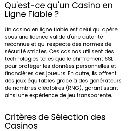
Qu'est-ce qu'un Casino en
Ligne Fiable ?
Un casino en ligne fiable est celui qui opère
sous une licence valide d'une autorité
reconnue et qui respecte des normes de
sécurité strictes. Ces casinos utilisent des
technologies telles que le chiffrement SSL
pour protéger les données personnelles et
financières des joueurs. En outre, ils offrent
des jeux équitables grâce à des générateurs
de nombres aléatoires (RNG), garantissant
ainsi une expérience de jeu transparente.
Critères de Sélection des
Casinos